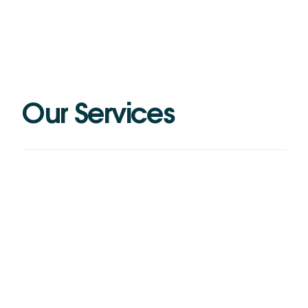
O
u
r
S
e
r
v
i
c
e
s